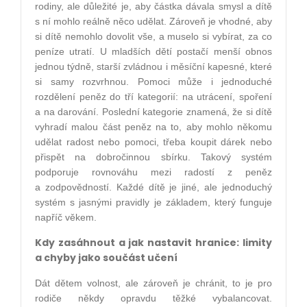
rodiny, ale důležité je, aby částka dávala smysl a dítě
s ní mohlo reálně něco udělat. Zároveň je vhodné, aby
si dítě nemohlo dovolit vše, a muselo si vybírat, za co
peníze utratí. U mladších dětí postačí menší obnos
jednou týdně, starší zvládnou i měsíční kapesné, které
si samy rozvrhnou. Pomoci může i jednoduché
rozdělení peněz do tří kategorií: na utrácení, spoření
a na darování. Poslední kategorie znamená, že si dítě
vyhradí malou část peněz na to, aby mohlo někomu
udělat radost nebo pomoci, třeba koupit dárek nebo
přispět na dobročinnou sbírku. Takový systém
podporuje rovnováhu mezi radostí z peněz
a zodpovědností. Každé dítě je jiné, ale jednoduchý
systém s jasnými pravidly je základem, který funguje
napříč věkem.
Kdy zasáhnout a jak nastavit hranice: limity
a chyby jako součást učení
Dát dětem volnost, ale zároveň je chránit, to je pro
rodiče někdy opravdu těžké vybalancovat.