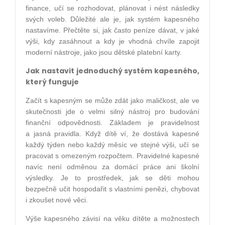
finance, učí se rozhodovat, plánovat i nést následky
svých voleb. Důležité ale je, jak systém kapesného
nastavíme. Přečtěte si, jak často peníze dávat, v jaké
výši, kdy zasáhnout a kdy je vhodná chvíle zapojit
moderní nástroje, jako jsou dětské platební karty.
Jak nastavit jednoduchý systém kapesného,
který funguje
Začít s kapesným se může zdát jako maličkost, ale ve
skutečnosti jde o velmi silný nástroj pro budování
finanční odpovědnosti. Základem je pravidelnost
a jasná pravidla. Když dítě ví, že dostává kapesné
každý týden nebo každý měsíc ve stejné výši, učí se
pracovat s omezeným rozpočtem. Pravidelné kapesné
navíc není odměnou za domácí práce ani školní
výsledky. Je to prostředek, jak se děti mohou
bezpečně učit hospodařit s vlastními penězi, chybovat
i zkoušet nové věci.
Výše kapesného závisí na věku dítěte a možnostech