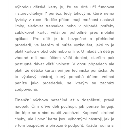
Výhodou dětské karty je, že se dítě učí fungovat
i s „neviditelnými“ penězi, tedy takovými, které nemá
fyzicky v ruce. Rodiče přitom mají možnost nastavit
limity, sledovat transakce nebo v případě potřeby
zablokovat kartu, většinou pohodlně přes mobilní
aplikaci. Pro dítě je to bezpečné a přehledné
prostředí, ve kterém si může vyzkoušet, jaké to je
platit kartou v obchodě nebo online. U mladších dětí je
vhodné mít nad účtem větší dohled, starším pak
postupně dávat větší volnost. V obou případech ale
platí, že dětská karta není jen technická pomůcka. Je
to výukový nástroj, který pomáhá dětem vnímat
peníze jako prostředek, se kterým se zachází
zodpovědně.
Finanční výchova nezačíná až v dospělosti, právě
naopak. Čím dříve děti pochopí, jak peníze fungují,
tím lépe se s nimi naučí zacházet. Kapesné, drobné
chyby, ale i první karta jsou výbornými nástroji, jak je
v tom bezpečně a přirozeně podpořit. Každá rodina si