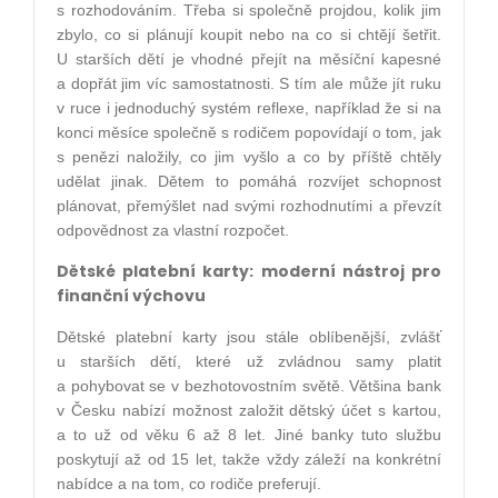
s rozhodováním. Třeba si společně projdou, kolik jim
zbylo, co si plánují koupit nebo na co si chtějí šetřit.
U starších dětí je vhodné přejít na měsíční kapesné
a dopřát jim víc samostatnosti. S tím ale může jít ruku
v ruce i jednoduchý systém reflexe, například že si na
konci měsíce společně s rodičem popovídají o tom, jak
s penězi naložily, co jim vyšlo a co by příště chtěly
udělat jinak. Dětem to pomáhá rozvíjet schopnost
plánovat, přemýšlet nad svými rozhodnutími a převzít
odpovědnost za vlastní rozpočet.
Dětské platební karty: moderní nástroj pro
finanční výchovu
Dětské platební karty jsou stále oblíbenější, zvlášť
u starších dětí, které už zvládnou samy platit
a pohybovat se v bezhotovostním světě. Většina bank
v Česku nabízí možnost založit dětský účet s kartou,
a to už od věku 6 až 8 let. Jiné banky tuto službu
poskytují až od 15 let, takže vždy záleží na konkrétní
nabídce a na tom, co rodiče preferují.