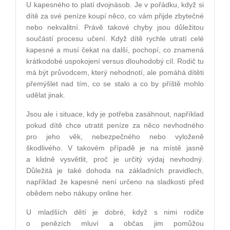
U kapesného to platí dvojnásob. Je v pořádku, když si
dítě za své peníze koupí něco, co vám přijde zbytečné
nebo nekvalitní. Právě takové chyby jsou důležitou
součástí procesu učení. Když dítě rychle utratí celé
kapesné a musí čekat na další, pochopí, co znamená
krátkodobé uspokojení versus dlouhodobý cíl. Rodič tu
má být průvodcem, který nehodnotí, ale pomáhá dítěti
přemýšlet nad tím, co se stalo a co by příště mohlo
udělat jinak.
Jsou ale i situace, kdy je potřeba zasáhnout, například
pokud dítě chce utratit peníze za něco nevhodného
pro jeho věk, nebezpečného nebo vyloženě
škodlivého. V takovém případě je na místě jasně
a klidně vysvětlit, proč je určitý výdaj nevhodný.
Důležitá je také dohoda na základních pravidlech,
například že kapesné není určeno na sladkosti před
obědem nebo nákupy online her.
U mladších dětí je dobré, když s nimi rodiče
o penězích mluví a občas jim pomůžou