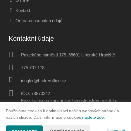
O mně
Kontakt
Ochrana osobních údajů
Kontaktní údaje
Palackého náměstí 175, 68601 Uherské Hradiště
775 707 178
iengler@brokeroffice.cz
IČO: 73870242
Fyzická osoba zapsaná v živnostenském rejstříku
Používáme cookies k optimalizaci našich webových stránek a
Sociální sítě
našich služeb. Další informace o cookies
najdete zde
.
Nastavení