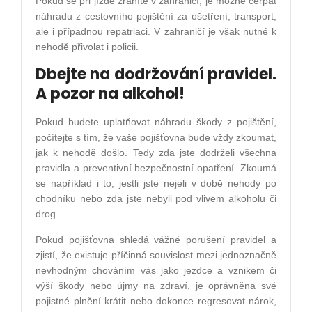
Pokud se při jízdě zraníte v zahraničí, je možné čerpat
náhradu z cestovního pojištění za ošetření, transport,
ale i případnou repatriaci. V zahraničí je však nutné k
nehodě přivolat i policii.
Dbejte na dodržování pravidel.
A pozor na alkohol!
Pokud budete uplatňovat náhradu škody z pojištění,
počítejte s tím, že vaše pojišťovna bude vždy zkoumat,
jak k nehodě došlo. Tedy zda jste dodrželi všechna
pravidla a preventivní bezpečnostní opatření. Zkoumá
se například i to, jestli jste nejeli v době nehody po
chodníku nebo zda jste nebyli pod vlivem alkoholu či
drog.
Pokud pojišťovna shledá vážné porušení pravidel a
zjistí, že existuje příčinná souvislost mezi jednoznačně
nevhodným chováním vás jako jezdce a vznikem či
výší škody nebo újmy na zdraví, je oprávněna své
pojistné plnění krátit nebo dokonce regresovat nárok,