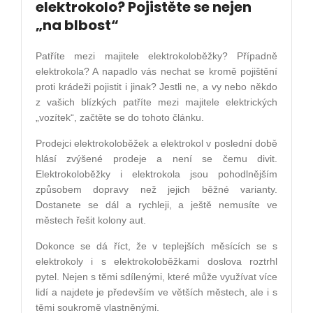
elektrokolo? Pojistěte se nejen
„na blbost“
Patříte mezi majitele elektrokoloběžky? Případně
elektrokola? A napadlo vás nechat se kromě pojištění
proti krádeži pojistit i jinak? Jestli ne, a vy nebo někdo
z vašich blízkých patříte mezi majitele elektrických
„vozítek“, začtěte se do tohoto článku.
Prodejci elektrokoloběžek a elektrokol v poslední době
hlásí zvýšené prodeje a není se čemu divit.
Elektrokoloběžky i elektrokola jsou pohodlnějším
způsobem dopravy než jejich běžné varianty.
Dostanete se dál a rychleji, a ještě nemusíte ve
městech řešit kolony aut.
Dokonce se dá říct, že v teplejších měsících se s
elektrokoly i s elektrokoloběžkami doslova roztrhl
pytel. Nejen s těmi sdílenými, které může využívat více
lidí a najdete je především ve větších městech, ale i s
těmi soukromě vlastněnými.