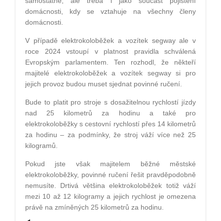
samostatně, ale třeba i jako součást pojištění
domácnosti, kdy se vztahuje na všechny členy
domácnosti.
V případě elektrokoloběžek a vozítek segway ale v
roce 2024 vstoupí v platnost pravidla schválená
Evropským parlamentem. Ten rozhodl, že někteří
majitelé elektrokoloběžek a vozítek segway si pro
jejich provoz budou muset sjednat povinné ručení.
Bude to platit pro stroje s dosažitelnou rychlostí jízdy
nad 25 kilometrů za hodinu a také pro
elektrokoloběžky s cestovní rychlostí přes 14 kilometrů
za hodinu – za podmínky, že stroj váží více než 25
kilogramů.
Pokud jste však majitelem běžné městské
elektrokoloběžky, povinné ručení řešit pravděpodobně
nemusíte. Drtivá většina elektrokoloběžek totiž váží
mezi 10 až 12 kilogramy a jejich rychlost je omezena
právě na zmíněných 25 kilometrů za hodinu.