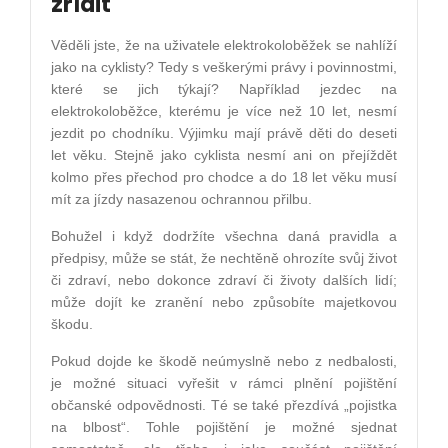
zřídit
Věděli jste, že na uživatele elektrokoloběžek se nahlíží
jako na cyklisty? Tedy s veškerými právy i povinnostmi,
které se jich týkají? Například jezdec na
elektrokoloběžce, kterému je více než 10 let, nesmí
jezdit po chodníku. Výjimku mají právě děti do deseti
let věku. Stejně jako cyklista nesmí ani on přejíždět
kolmo přes přechod pro chodce a do 18 let věku musí
mít za jízdy nasazenou ochrannou přilbu.
Bohužel i když dodržíte všechna daná pravidla a
předpisy, může se stát, že nechtěně ohrozíte svůj život
či zdraví, nebo dokonce zdraví či životy dalších lidí;
může dojít ke zranění nebo způsobíte majetkovou
škodu.
Pokud dojde ke škodě neúmyslně nebo z nedbalosti,
je možné situaci vyřešit v rámci plnění pojištění
občanské odpovědnosti. Té se také přezdívá „pojistka
na blbost“. Tohle pojištění je možné sjednat