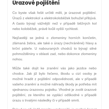
Úrazové pojištění
Co byste však řešit určitě měli, je úrazové pojištění.
Úrazů z elektrokol a elektrokoloběžek bohužel přibývá.
A často bývají vážnější než v případě běžných kol
nebo koloběžek, právě kvůli vyšší rychlosti.
Nejčastěji se jedná o zlomeniny horních končetin,
zlámaná žebra, ale také o úrazy (nechráněné) hlavy a
krční páteře. U nabouraných chodců to bývají silné
pohmožděniny v oblasti zad, nebo dokonce zlomeniny
nohou.
Může také dojít ke zranění vás jako jezdce nebo
chodce. Jak již bylo řečeno, škodu u cizí osoby je
možné hradit z pojištění odpovědnosti, ale v případě
vašeho zranění a možné náhrady škody je potřeba mít
sjednanou úrazovou pojistku. Vhodné je zvolit úrazové
pojištění, ze kterého se vyplácí odškodné v případě
úrazu s trvalými následky či v případě smrti.