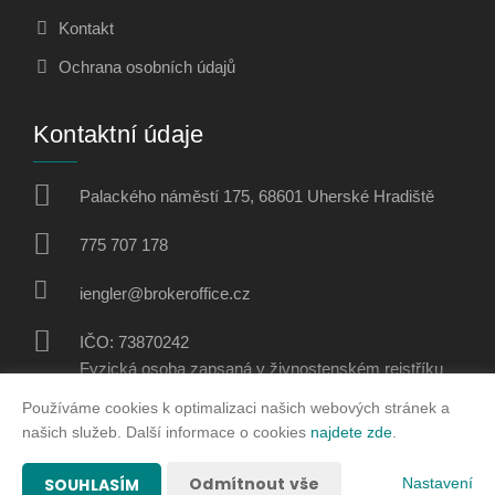
Kontakt
Ochrana osobních údajů
Kontaktní údaje
Palackého náměstí 175, 68601 Uherské Hradiště
775 707 178
iengler@brokeroffice.cz
IČO: 73870242
Fyzická osoba zapsaná v živnostenském rejstříku
Používáme cookies k optimalizaci našich webových stránek a
Sociální sítě
našich služeb. Další informace o cookies
najdete zde
.
Odmítnout vše
SOUHLASÍM
Nastavení