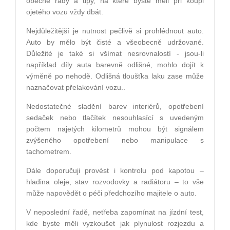
obecné rady a tipy, na které byste měli při koupi
ojetého vozu vždy dbát.
Nejdůležitější je nutnost pečlivě si prohlédnout auto.
Auto by mělo být čisté a všeobecně udržované.
Důležité je také si všímat nesrovnalostí - jsou-li
například díly auta barevně odlišné, mohlo dojít k
výměně po nehodě. Odlišná tloušťka laku zase může
naznačovat přelakování vozu..
Nedostatečné sladění barev interiérů, opotřebení
sedaček nebo tlačítek nesouhlasící s uvedeným
počtem najetých kilometrů mohou být signálem
zvýšeného opotřebení nebo manipulace s
tachometrem.
Dále doporučuji provést i kontrolu pod kapotou –
hladina oleje, stav rozvodovky a radiátoru – to vše
může napovědět o péči předchozího majitele o auto.
V neposlední řadě, netřeba zapomínat na jízdní test,
kde byste měli vyzkoušet jak plynulost rozjezdu a