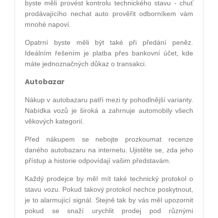
byste měli provést kontrolu technického stavu - chuť
prodávajícího nechat auto prověřit odborníkem vám
mnohé napoví.
Opatrní byste měli být také při předání peněz.
Ideálním řešením je platba přes bankovní účet, kde
máte jednoznačných důkaz o transakci.
Autobazar
Nákup v autobazaru patří mezi ty pohodlnější varianty.
Nabídka vozů je široká a zahrnuje automobily všech
věkových kategorií.
Před nákupem se nebojte prozkoumat recenze
daného autobazaru na internetu. Ujistěte se, zda jeho
přístup a historie odpovídají vašim představám.
Každý prodejce by měl mít také technický protokol o
stavu vozu. Pokud takový protokol nechce poskytnout,
je to alarmující signál. Stejně tak by vás měl upozornit
pokud se snaží urychlit prodej pod různými