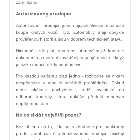
záminkami.
Autorizovaný prodejce
Autorizovaní prodejci jsou nejspolehlivější možností
koupě ojetých vozů. Tyto automobily mají obvykle
prověřenou historii a jsou v dobrém technickém stavu.
Nicméně i zde platí opatrnost především při kontrole
dokumentů a ověření vuváděných údajů o voze. I když
je riziko menší, nikdy není nulové.
Pro každou variantu platí jedno - rozhodně se nikam
nespěchejte a auto si pořádně prohlédněte. Pokud
máte jakékoliv pochybnosti, radši investujte do
odborné kontroly, která dokáže předejít mnohým
nepříjemnostem.
Na co si dát největší pozor?
Bez ohledu na to, zda se rozhodnete pro soukromý
prodej, autobazar či autorizovaného prodejce, existují