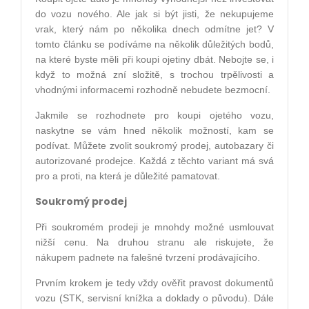
do vozu nového. Ale jak si být jisti, že nekupujeme
vrak, který nám po několika dnech odmítne jet? V
tomto článku se podíváme na několik důležitých bodů,
na které byste měli při koupi ojetiny dbát. Nebojte se, i
když to možná zní složitě, s trochou trpělivosti a
vhodnými informacemi rozhodně nebudete bezmocní.
Jakmile se rozhodnete pro koupi ojetého vozu,
naskytne se vám hned několik možností, kam se
podívat. Můžete zvolit soukromý prodej, autobazary či
autorizované prodejce. Každá z těchto variant má svá
pro a proti, na která je důležité pamatovat.
Soukromý prodej
Při soukromém prodeji je mnohdy možné usmlouvat
nižší cenu. Na druhou stranu ale riskujete, že
nákupem padnete na falešné tvrzení prodávajícího.
Prvním krokem je tedy vždy ověřit pravost dokumentů
vozu (STK, servisní knížka a doklady o původu). Dále