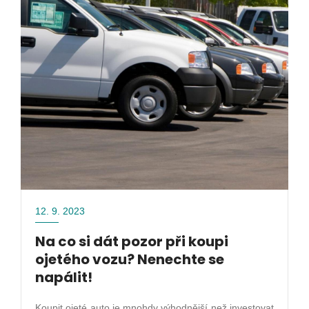
12. 9. 2023
Na co si dát pozor při koupi
ojetého vozu? Nenechte se
napálit!
Koupit ojeté auto je mnohdy výhodnější než investovat