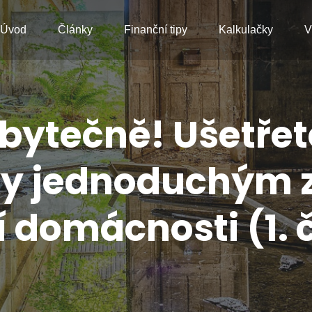
Úvod
Články
Finanční tipy
Kalkulačky
V
bytečně! Ušetřet
íky jednoduchým
í domácnosti (1. 