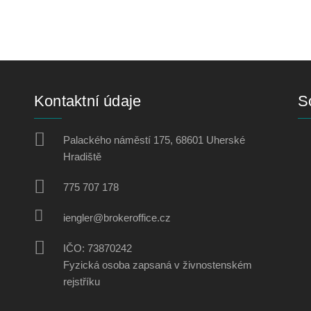
Kontaktní údaje
So
Palackého náměstí 175, 68601 Uherské
Hradiště
775 707 178
iengler@brokeroffice.cz
IČO: 73870242
Fyzická osoba zapsaná v živnostenském
rejstříku