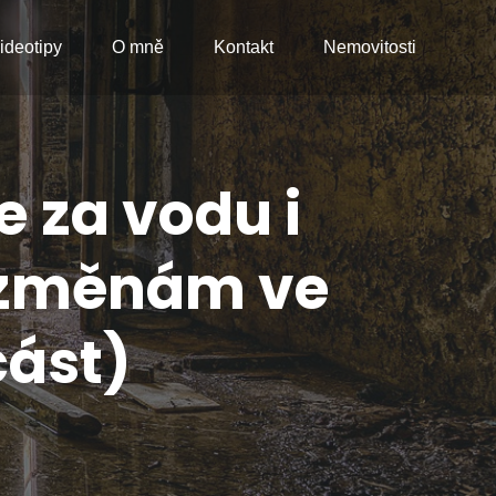
ideotipy
O mně
Kontakt
Nemovitosti
e za vodu i
 změnám ve
část)