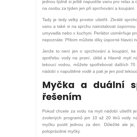
jednou týdně si ještě napustíte vanu pro relax a
na osobu za týden jen při sprchování a koupání.
Tady je tedy velký prostor ušetřit. Zkrátit spr
vanu a také si na sprchu nainstalovat úspornou 
umyvadla nebo v kuchyni. Perlátor usměrňuje pr
nepoznáte. Přitom můžete díky úsporné hlavici ne
Jenže to není jen o sprchování a koupání, ke
spotřebu vody na praní, úklid a hlavně mytí 
tekoucí vodou, můžete spotřebovat dalších 70 l
nádobí v napuštěné vodě a pak je jen pod tekouc
Myčka a duální s
řešením
Pokud chcete za vodu na mytí nádobí ušetřit ješ
zvolených programů jen 10 až 20 litrů vody na
myčku pustit jednou za den. Důležité ale je, 
poloprázdné myčky.