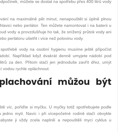
 odpočinek, můžete se dostat na spotřebu přes 400 litrů vody
chování na maximálně pět minut, nenapouštět si úplně plnou
hlavici nebo perlátor. Ten můžete namontovat i na baterii u
oud vody a provzdušňuje ho tak, že snížený průtok vody ani
bo perlátoru ušetřit i více než polovinu vody.
 spotřebě vody na osobní hygienu musíme ještě připočíst
nádobí. Například když dvakrát denně umyjete nádobí pod
itrů za den. Přitom stačí jen jednoduše zavřít dřez, umýt
í vodou rychle opláchnout.
plachování můžou být
tě víc, pořiďte si myčku. U myčky totiž spotřebujete podle
 jedno mytí. Navíc i při vícepočetné rodině stačí obvykle
abyste ji vždy zcela naplnili a nepouštěli mycí cyklus u