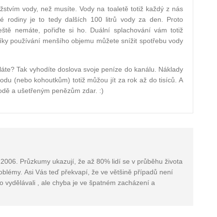
stvím vody, než musíte. Vody na toaletě totiž každý z nás
né rodiny je to tedy dalších 100 litrů vody za den. Proto
 ještě nemáte, pořiďte si ho. Duální splachování vám totiž
Díky používání menšího objemu můžete snížit spotřebu vody
láte? Tak vyhodíte doslova svoje peníze do kanálu. Náklady
odu (nebo kohoutkům) totiž můžou jít za rok až do tisíců. A
Vodě a ušetřeným penězům zdar. :)
 2006. Průzkumy ukazují, že až 80% lidí se v průběhu života
roblémy. Asi Vás teď překvapí, že ve většině případů není
o vydělávali , ale chyba je ve špatném zacházení a