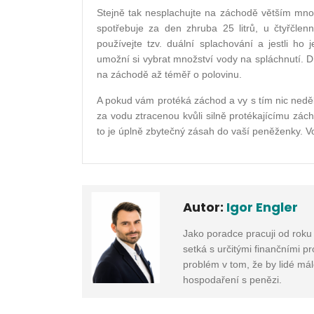
Stejně tak nesplachujte na záchodě větším množ
spotřebuje za den zhruba 25 litrů, u čtyřčlen
používejte tzv. duální splachování a jestli ho
umožní si vybrat množství vody na spláchnutí. 
na záchodě až téměř o polovinu.
A pokud vám protéká záchod a vy s tím nic nedě
za vodu ztracenou kvůli silně protékajícímu zách
to je úplně zbytečný zásah do vaší peněženky. 
Autor:
Igor Engler
Jako poradce pracuji od roku
setká s určitými finančními p
problém v tom, že by lidé mál
hospodaření s penězi.