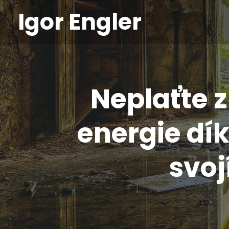
Igor Engler
Neplaťte z
energie d
svoj