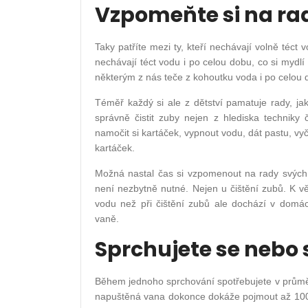
Vzpomeňte si na ra
Taky patříte mezi ty, kteří nechávají volně téct 
nechávají téct vodu i po celou dobu, co si mydl
některým z nás teče z kohoutku voda i po celou 
Téměř každý si ale z dětství pamatuje rady, jak
správně čistit zuby nejen z hlediska techniky či
namočit si kartáček, vypnout vodu, dát pastu, vyč
kartáček.
Možná nastal čas si vzpomenout na rady svých r
není nezbytně nutné. Nejen u čištění zubů. K v
vodu než při čištění zubů ale dochází v domác
vaně.
Sprchujete se nebo 
Během jednoho sprchování spotřebujete v průměru
napuštěná vana dokonce dokáže pojmout až 100 l