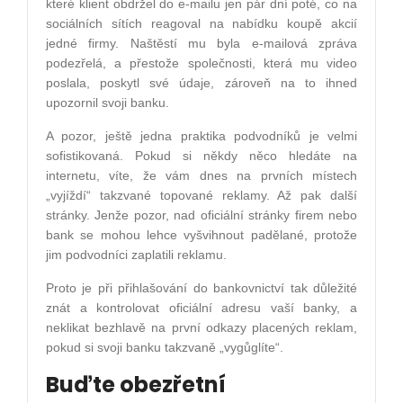
které klient obdržel do e-mailu jen pár dní poté, co na
sociálních sítích reagoval na nabídku koupě akcií
jedné firmy. Naštěstí mu byla e-mailová zpráva
podezřelá, a přestože společnosti, která mu video
poslala, poskytl své údaje, zároveň na to ihned
upozornil svoji banku.
A pozor, ještě jedna praktika podvodníků je velmi
sofistikovaná. Pokud si někdy něco hledáte na
internetu, víte, že vám dnes na prvních místech
„vyjíždí“ takzvané topované reklamy. Až pak další
stránky. Jenže pozor, nad oficiální stránky firem nebo
bank se mohou lehce vyšvihnout padělané, protože
jim podvodníci zaplatili reklamu.
Proto je při přihlašování do bankovnictví tak důležité
znát a kontrolovat oficiální adresu vaší banky, a
neklikat bezhlavě na první odkazy placených reklam,
pokud si svoji banku takzvaně „vygůglíte“.
Buďte obezřetní