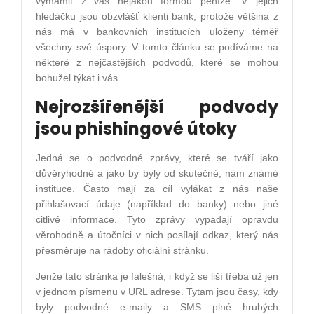
vymámit z vás nějakou formou peníze. V jejich
hledáčku jsou obzvlášť klienti bank, protože většina z
nás má v bankovních institucích uloženy téměř
všechny své úspory. V tomto článku se podíváme na
některé z nejčastějších podvodů, které se mohou
bohužel týkat i vás.
Nejrozšířenější podvody
jsou phishingové útoky
Jedná se o podvodné zprávy, které se tváří jako
důvěryhodné a jako by byly od skutečné, nám známé
instituce. Často mají za cíl vylákat z nás naše
přihlašovací údaje (například do banky) nebo jiné
citlivé informace. Tyto zprávy vypadají opravdu
věrohodně a útočníci v nich posílají odkaz, který nás
přesměruje na rádoby oficiální stránku.
Jenže tato stránka je falešná, i když se liší třeba už jen
v jednom písmenu v URL adrese. Tytam jsou časy, kdy
byly podvodné e-maily a SMS plné hrubých