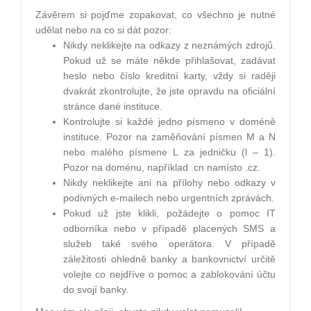
Závěrem si pojďme zopakovat, co všechno je nutné
udělat nebo na co si dát pozor:
Nikdy neklikejte na odkazy z neznámých zdrojů.
Pokud už se máte někde přihlašovat, zadávat
heslo nebo číslo kreditní karty, vždy si raději
dvakrát zkontrolujte, že jste opravdu na oficiální
stránce dané instituce.
Kontrolujte si každé jedno písmeno v doméně
instituce. Pozor na zaměňování písmen M a N
nebo malého písmene L za jedničku (l – 1).
Pozor na doménu, například .cn namísto .cz.
Nikdy neklikejte ani na přílohy nebo odkazy v
podivných e-mailech nebo urgentních zprávách.
Pokud už jste klikli, požádejte o pomoc IT
odborníka nebo v případě placených SMS a
služeb také svého operátora. V případě
záležitosti ohledně banky a bankovnictví určitě
volejte co nejdříve o pomoc a zablokování účtu
do svojí banky.