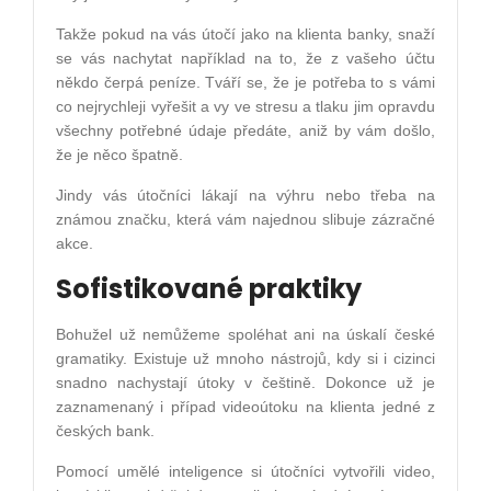
Takže pokud na vás útočí jako na klienta banky, snaží
se vás nachytat například na to, že z vašeho účtu
někdo čerpá peníze. Tváří se, že je potřeba to s vámi
co nejrychleji vyřešit a vy ve stresu a tlaku jim opravdu
všechny potřebné údaje předáte, aniž by vám došlo,
že je něco špatně.
Jindy vás útočníci lákají na výhru nebo třeba na
známou značku, která vám najednou slibuje zázračné
akce.
Sofistikované praktiky
Bohužel už nemůžeme spoléhat ani na úskalí české
gramatiky. Existuje už mnoho nástrojů, kdy si i cizinci
snadno nachystají útoky v češtině. Dokonce už je
zaznamenaný i případ videoútoku na klienta jedné z
českých bank.
Pomocí umělé inteligence si útočníci vytvořili video,