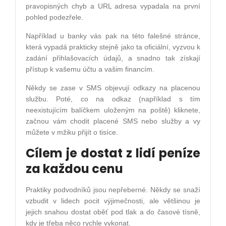
pravopisných chyb a URL adresa vypadala na první
pohled podezřele.
Například u banky vás pak na této falešné stránce,
která vypadá prakticky stejně jako ta oficiální, vyzvou k
zadání přihlašovacích údajů, a snadno tak získají
přístup k vašemu účtu a vašim financím.
Někdy se zase v SMS objevují odkazy na placenou
službu. Poté, co na odkaz (například s tím
neexistujícím balíčkem uloženým na poště) kliknete,
začnou vám chodit placené SMS nebo služby a vy
můžete v mžiku přijít o tisíce.
Cílem je dostat z lidí peníze
za každou cenu
Praktiky podvodníků jsou nepřeberné. Někdy se snaží
vzbudit v lidech pocit výjimečnosti, ale většinou je
jejich snahou dostat oběť pod tlak a do časové tísně,
kdy je třeba něco rychle vykonat.