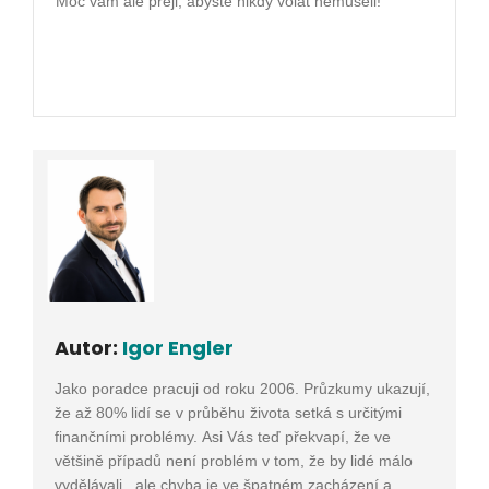
Moc vám ale přeji, abyste nikdy volat nemuseli!
Autor:
Igor Engler
Jako poradce pracuji od roku 2006. Průzkumy ukazují,
že až 80% lidí se v průběhu života setká s určitými
finančními problémy. Asi Vás teď překvapí, že ve
většině případů není problém v tom, že by lidé málo
vydělávali , ale chyba je ve špatném zacházení a