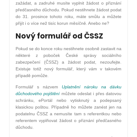
zažádat, a zadruhé musíte vyplnit žádost o přiznání
předčasného důchodu. Pokud nestihnete žádost podat
do 31. prosince tohoto roku, máte smůlu a můžete
přijít i o více než tisíc korun měsíčně. Anebo ne?
Nový formulář od ČSSZ
Pokud se do konce roku nestihnete osobně zastavit na
některé z poboček České správy sociálního
zabezpečení (ČSSZ) a žádost podat, nezoufejte.
Existuje totiž nový formulář, který vám v takovém
případě pomůže.
Formulář s názvem
Uplatnění nároku na dávku
důchodového pojištění
můžete odeslat i přes datovou
schránku, ePortál nebo vytisknutý a podepsaný
klasickou poštou. Případně ho můžete zanést jen na
podatelnu ČSSZ a nemusíte tam s referentkou nebo
referentem vyplňovat žádost o přiznání předčasného
důchodu.