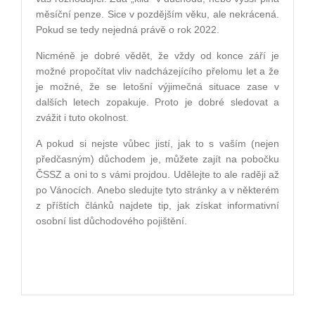
měsíční penze. Sice v pozdějším věku, ale nekrácená.
Pokud se tedy nejedná právě o rok 2022.
Nicméně je dobré vědět, že vždy od konce září je
možné propočítat vliv nadcházejícího přelomu let a že
je možné, že se letošní výjimečná situace zase v
dalších letech zopakuje. Proto je dobré sledovat a
zvážit i tuto okolnost.
A pokud si nejste vůbec jistí, jak to s vaším (nejen
předčasným) důchodem je, můžete zajít na pobočku
ČSSZ a oni to s vámi projdou. Udělejte to ale raději až
po Vánocích. Anebo sledujte tyto stránky a v některém
z příštích článků najdete tip, jak získat informativní
osobní list důchodového pojištění.