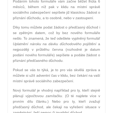
Podáním tohoto formuláře vám začne běžet lhůta 6
měsíců, během níž pak v klidu na místní správě
sociálního zabezpečení sepíšete již klasickou žádost o
přiznání důchodu, a to osobně, nebo v zastoupení.
Díky tomu můžete podat žádost o předčasný důchod i
se zpětným datem, což by bez nového formuláře
nešlo. To znamená, že teď odešlete vyplněný formulář
Uplatnění nároku na dávku důchodového pojištění
a
nejpozději v průběhu června (rozhodné je datum
podání nového formuláře) sepíšete a podáte žádost o
přiznání předčasného důchodu.
Pokud se vás to týká, je to pro vás skvělá zpráva a
můžete si užít adventní čas v klidu, bez čekání na vaší
místní správě sociálního zabezpečení.
Nový formulář je vhodný například pro ty, kteří stejně
plánují
výpočtovou zamítačku
. (O té najdete více v
prvním dílu článku.) Nebo pro ty, kteří zvažují
předčasný důchod, ale čekají na vyřešení situace v
zaměstnání, řeší nemoc či invalidní důchod.