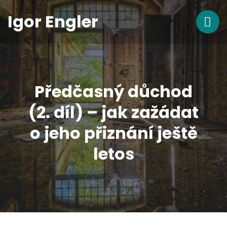
Igor Engler
Předčasný důchod
(2. díl) – jak zažádat
o jeho přiznání ještě
letos