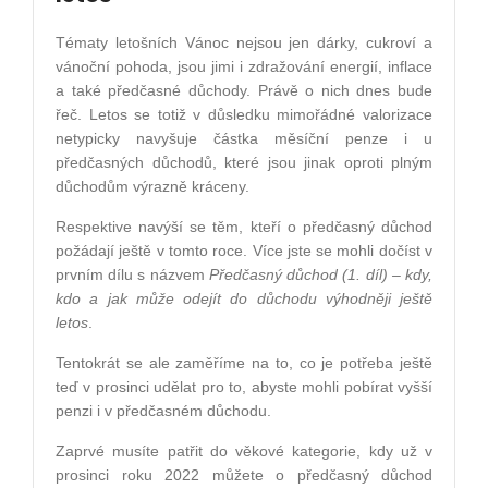
Tématy letošních Vánoc nejsou jen dárky, cukroví a
vánoční pohoda, jsou jimi i zdražování energií, inflace
a také předčasné důchody. Právě o nich dnes bude
řeč. Letos se totiž v důsledku mimořádné valorizace
netypicky navyšuje částka měsíční penze i u
předčasných důchodů, které jsou jinak oproti plným
důchodům výrazně kráceny.
Respektive navýší se těm, kteří o předčasný důchod
požádají ještě v tomto roce. Více jste se mohli dočíst v
prvním dílu s názvem
Předčasný důchod (1. díl) – kdy,
kdo a jak může odejít do důchodu výhodněji ještě
letos
.
Tentokrát se ale zaměříme na to, co je potřeba ještě
teď v prosinci udělat pro to, abyste mohli pobírat vyšší
penzi i v předčasném důchodu.
Zaprvé musíte patřit do věkové kategorie, kdy už v
prosinci roku 2022 můžete o předčasný důchod