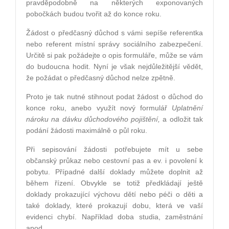
pravděpodobně na některých exponovaných
pobočkách budou tvořit až do konce roku.
Žádost o předčasný důchod s vámi sepíše referentka
nebo referent místní správy sociálního zabezpečení.
Určitě si pak požádejte o opis formuláře, může se vám
do budoucna hodit. Nyní je však nejdůležitější vědět,
že požádat o předčasný důchod nelze zpětně.
Proto je tak nutné stihnout podat žádost o důchod do
konce roku, anebo využít nový formulář
Uplatnění
nároku na dávku důchodového pojištění,
a odložit tak
podání žádosti maximálně o půl roku.
Při sepisování žádosti potřebujete mít u sebe
občanský průkaz nebo cestovní pas a ev. i povolení k
pobytu. Případné další doklady můžete doplnit až
během řízení. Obvykle se totiž předkládají ještě
doklady prokazující výchovu dětí nebo péči o děti a
také doklady, které prokazují dobu, která ve vaší
evidenci chybí. Například doba studia, zaměstnání
apod.