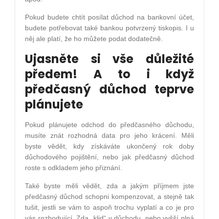
Pokud budete chtít posílat důchod na bankovní účet,
budete potřebovat také bankou potvrzený tiskopis. I u
něj ale platí, že ho můžete podat dodatečně.
Ujasněte si vše důležité
předem! A to i když
předčasný důchod teprve
plánujete
Pokud plánujete odchod do předčasného důchodu,
musíte znát rozhodná data pro jeho krácení. Měli
byste vědět, kdy získáváte ukončený rok doby
důchodového pojištění, nebo jak předčasný důchod
roste s odkladem jeho přiznání.
Také byste měli vědět, zda a jakým příjmem jste
předčasný důchod schopni kompenzovat, a stejně tak
tušit, jestli se vám to aspoň trochu vyplatí a co je pro
vás rozhodující. Zda „klid“ v důchodu, nebo vyšší plná