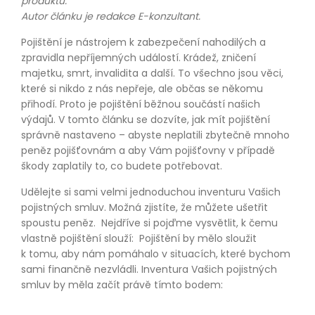
produktu.
Autor článku je redakce E-konzultant.
Pojištění je nástrojem k zabezpečení nahodilých a
zpravidla nepříjemných událostí. Krádež, zničení
majetku, smrt, invalidita a další. To všechno jsou věci,
které si nikdo z nás nepřeje, ale občas se někomu
přihodí. Proto je pojištění běžnou součástí našich
výdajů. V tomto článku se dozvíte, jak mít pojištění
správně nastaveno – abyste neplatili zbytečně mnoho
peněz pojišťovnám a aby Vám pojišťovny v případě
škody zaplatily to, co budete potřebovat.
Udělejte si sami velmi jednoduchou inventuru Vašich
pojistných smluv. Možná zjistíte, že můžete ušetřit
spoustu peněz. Nejdříve si pojďme vysvětlit, k čemu
vlastně pojištění slouží: Pojištění by mělo sloužit
k tomu, aby nám pomáhalo v situacích, které bychom
sami finančně nezvládli. Inventura Vašich pojistných
smluv by měla začít právě tímto bodem: