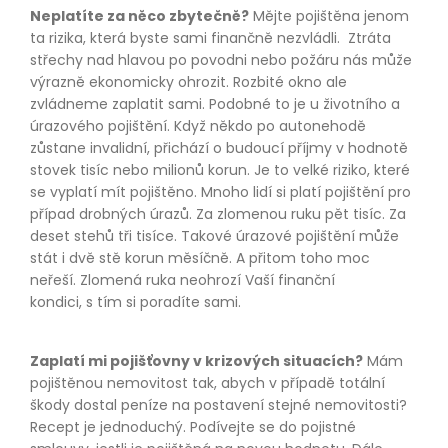
Neplatíte za něco zbytečně?
Mějte pojištěna jenom
ta rizika, která byste sami finančně nezvládli. Ztráta
střechy nad hlavou po povodni nebo požáru nás může
výrazně ekonomicky ohrozit. Rozbité okno ale
zvládneme zaplatit sami. Podobné to je u životního a
úrazového pojištění. Když někdo po autonehodě
zůstane invalidní, přichází o budoucí příjmy v hodnotě
stovek tisíc nebo milionů korun. Je to velké riziko, které
se vyplatí mít pojištěno. Mnoho lidí si platí pojištění pro
případ drobných úrazů. Za zlomenou ruku pět tisíc. Za
deset stehů tři tisíce. Takové úrazové pojištění může
stát i dvě stě korun měsíčně. A přitom toho moc
neřeší. Zlomená ruka neohrozí Vaší finanční
kondici, s tím si poradíte sami.
Zaplatí mi pojišťovny v krizových situacích?
Mám
pojištěnou nemovitost tak, abych v případě totální
škody dostal peníze na postavení stejné nemovitosti?
Recept je jednoduchý. Podívejte se do pojistné