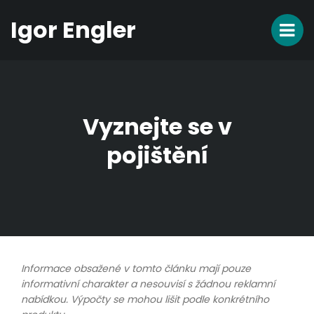
Igor Engler
Vyznejte se v
pojištění
Informace obsažené v tomto článku mají pouze
informativní charakter a nesouvisí s žádnou reklamní
nabídkou. Výpočty se mohou lišit podle konkrétního