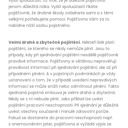
vyšší spoluúčast. Už víte, že je důležité pojišťovat
jenom důležitá rizika. Vyšší spoluúčastí říkáte
pojišťovně, že drobné škody zvládnete sami a s těmi
velkými potřebujete pomoci. Pojišťovna Vám za to
nabídne nižší sazbu pojistného.
Velmi drahé a zbytečné pojištění.
Někteří lidé platí
pojištění, ze kterého se nikdy nemůže plnit. Jsou to
případy, kdy při sjednávání pojištění nesdělili pojišťovně
pravdivé informace. Pojišťovny si většinou neprověřují
pravdivost informací při sjednávání pojištění, ale až při
případném plnění. A v pojistných podmínkách je vždy
ustanovení o tom, že v případě uvedení nepravdivých
informací se může snížit nebo odmítnout plnění. Takto
sjednaná pojistná smlouva je velmi drahá a zbytečná.
Nikdy se z ní nebude plnit. Jako příklad lze uvést
pojištění pracovní neschopnosti. Při sjednání je důležité
uvést všechny současné i minulé zdravotní potíže.
Pokud se dostanete do pracovní neschopnosti např.
s onemocněním jater, pojišťovna si vyžádá výpis ze