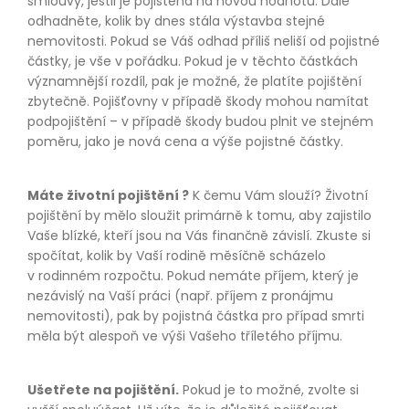
smlouvy, jestli je pojištěná na novou hodnotu. Dále
odhadněte, kolik by dnes stála výstavba stejné
nemovitosti. Pokud se Váš odhad příliš neliší od pojistné
částky, je vše v pořádku. Pokud je v těchto částkách
významnější rozdíl, pak je možné, že platíte pojištění
zbytečně. Pojišťovny v případě škody mohou namítat
podpojištění – v případě škody budou plnit ve stejném
poměru, jako je nová cena a výše pojistné částky.
Máte životní pojištění ?
K čemu Vám slouží? Životní
pojištění by mělo sloužit primárně k tomu, aby zajistilo
Vaše blízké, kteří jsou na Vás finančně závislí. Zkuste si
spočítat, kolik by Vaší rodině měsíčně scházelo
v rodinném rozpočtu. Pokud nemáte příjem, který je
nezávislý na Vaší práci (např. příjem z pronájmu
nemovitosti), pak by pojistná částka pro případ smrti
měla být alespoň ve výši Vašeho tříletého příjmu.
Ušetřete na pojištění.
Pokud je to možné, zvolte si