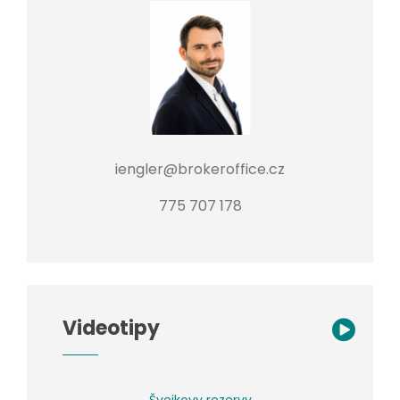
iengler@brokeroffice.cz
775 707 178
Videotipy